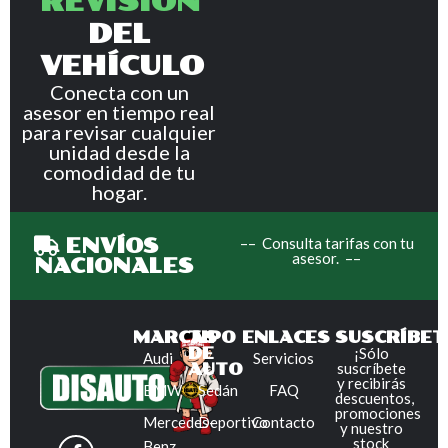
REVISIÓN
DEL
VEHÍCULO
Conecta con un
asesor en tiempo real
para revisar cualquier
unidad desde la
comodidad de tu
hogar.
ENVÍOS
–– Consulta tarifas con tu
asesor. ––
NACIONALES
MARCAS
TIPO
ENLACES
SUSCRÍBET
DE
¡Sólo
Audi
Servicios
suscríbete
AUTO
y recibirás
BMW
Sedán
FAQ
descuentos,
promociones
Mercedes-
Deportivo
Contacto
y nuestro
stock
Benz