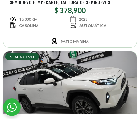
SEMINUEVO E IMPECABLE, FACTURA DE SEMINUEVOS ¡
$ 378,900
10,000 KM
2023
GASOLINA
AUTOMÁTICA
PATIO MARINA
SEMINUEVO
2025 TOYOTA RAV-4 LIMITED HIBRIDA APPLE QC│SEMINUEVA
E IMPECABLE, SIN PALABRAS: UNICA ¡
$ 624,900