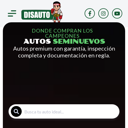
Saltar
al
contenido
DONDE COMPRAN LOS
CAMPEONES
AUTOS
SEMINUEVOS
Autos premium con garantía, inspección
completa y documentación en regla.