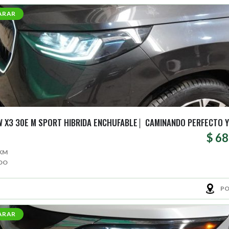
ARAR
 X3 30E M SPORT HIBRIDA ENCHUFABLE│ CAMINANDO PERFECTO Y 
$ 6
 KM
DO
PO
ARAR