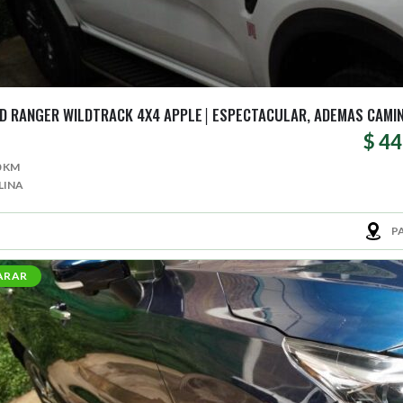
4 FORD RANGER WILDTRACK 4X4 APPLE│ESPECTACULAR, ADEMAS CAMI
$ 4
0 KM
LINA
P
ARAR