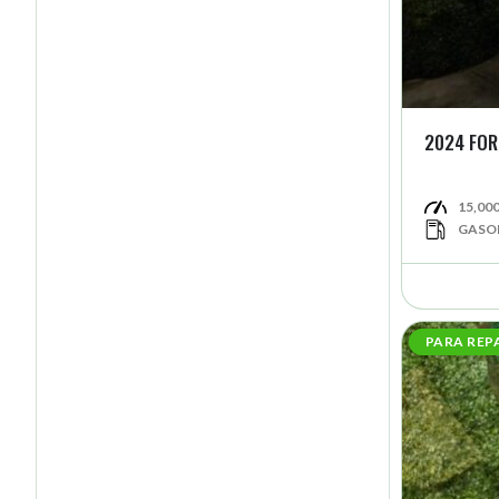
202
15,00
GASO
PARA REP